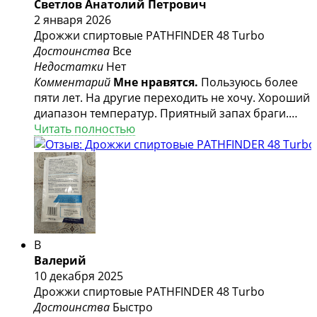
Светлов Анатолий Петрович
2 января 2026
Дрожжи спиртовые PATHFINDER 48 Turbo
Достоинства
Все
Недостатки
Нет
Комментарий
Мне нравятся.
Пользуюсь более
пяти лет. На другие переходить не хочу. Хороший
диапазон температур. Приятный запах браги.
Хорошо бродит брага сахарная. Все устраивает.
Читать полностью
Рекомендую.
В
Валерий
10 декабря 2025
Дрожжи спиртовые PATHFINDER 48 Turbo
Достоинства
Быстро