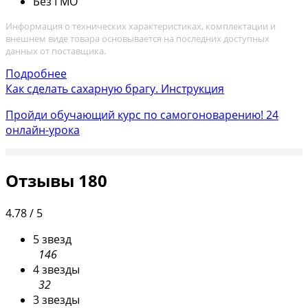
Без ГМО
Информация о технических характеристиках, комплектации и
внешнем виде товара основывается на последних доступных
данных от поставщика.
Подробнее
Как сделать сахарную брагу. Инструкция
Пройди обучающий курс по самогоноварению!
24
онлайн-урока
Отзывы
180
4.78 / 5
5 звезд
146
4 звезды
32
3 звезды