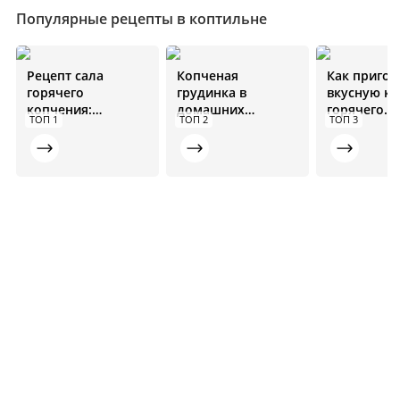
Популярные рецепты в коптильне
Рецепт сала
Копченая
Как пригот
горячего
грудинка в
вкусную к
копчения:
домашних
горячего
ТОП 1
ТОП 2
ТОП 3
инструкция для
условиях в
копчения. 
новичков
коптильне: рецепт
от А до Я
от А до Я