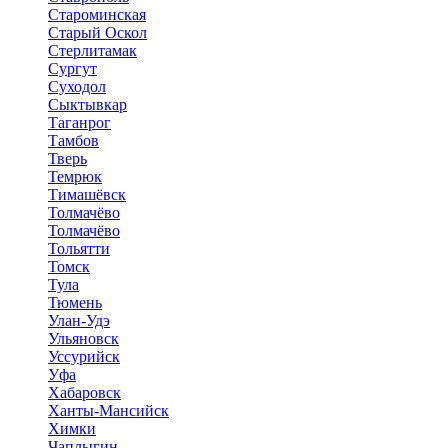
Староминская
Старый Оскол
Стерлитамак
Сургут
Суходол
Сыктывкар
Таганрог
Тамбов
Тверь
Темрюк
Тимашёвск
Толмачёво
Толмачёво
Тольятти
Томск
Тула
Тюмень
Улан-Удэ
Ульяновск
Уссурийск
Уфа
Хабаровск
Ханты-Мансийск
Химки
Чаплыгин