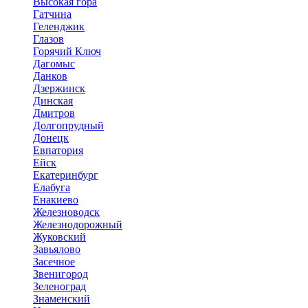
Высокая гора
Гатчина
Геленджик
Глазов
Горячий Ключ
Дагомыс
Данков
Дзержинск
Динская
Дмитров
Долгопрудный
Донецк
Евпатория
Ейск
Екатеринбург
Елабуга
Енакиево
Железноводск
Железнодорожный
Жуковский
Завьялово
Засечное
Звенигород
Зеленоград
Знаменский