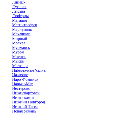
Липецк
Луганск
Лысьва
Люберцы
Магадан
Магнитогорск
Мариуполь
Махачкала
Мирный
Москва
Мурманск
Муром
Мценск
Мыски
Мытищи
Набережные Челны
Назарово
Наро-Фоминск
Нарьян-Мар
Нестерово
Нижневартовск
Нижнекамск
Нижний Новгород
Нижний Тагил
Новая Усмань