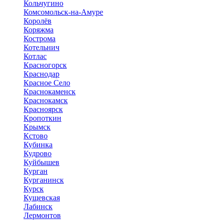
Кольчугино
Комсомольск-на-Амуре
Королёв
Коряжма
Кострома
Котельнич
Котлас
Красногорск
Краснодар
Красное Село
Краснокаменск
Краснокамск
Красноярск
Кропоткин
Крымск
Кстово
Кубинка
Кудрово
Куйбышев
Курган
Курганинск
Курск
Кущевская
Лабинск
Лермонтов