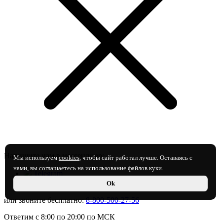
Напишите нам в мессенджер:
Мы используем
cookies
, чтобы сайт работал лучше. Оставаясь с
нами, вы соглашаетесь на использование файлов куки.
Telegram
MAX
Ok
или звоните бесплатно:
8-800-500-27-56
Ответим с 8:00 по 20:00 по МСК