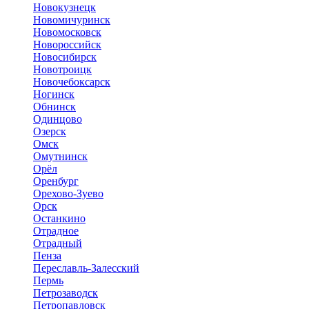
Новокузнецк
Новомичуринск
Новомосковск
Новороссийск
Новосибирск
Новотроицк
Новочебоксарск
Ногинск
Обнинск
Одинцово
Озерск
Омск
Омутнинск
Орёл
Оренбург
Орехово-Зуево
Орск
Останкино
Отрадное
Отрадный
Пенза
Переславль-Залесский
Пермь
Петрозаводск
Петропавловск