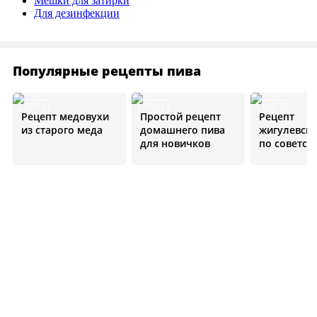
Мешки для затирки
Для дезинфекции
Популярные рецепты пива
ТОП 1
ТОП 2
ТОП 3
Рецепт медовухи
Простой рецепт
Рецепт
из старого меда
домашнего пива
жигулевско
для новичков
по советск
стандарта