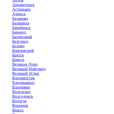
Артем
Архангельск
Астрахань
Ачинск
Балаково
Балашиха
Барабинск
Барнаул
Бахчисарай
Белгород
Белово
Березовский
Братск
Брянск
Великие Луки
Великий Новгород
Великий Устюг
Владивосток
Владикавказ
Владимир
Волгоград
Волгодонск
Вологда
Воронеж
Выкса