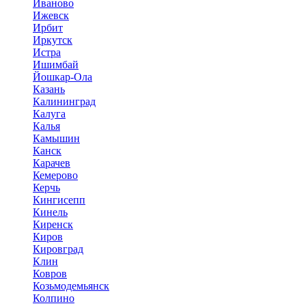
Иваново
Ижевск
Ирбит
Иркутск
Истра
Ишимбай
Йошкар-Ола
Казань
Калининград
Калуга
Калья
Камышин
Канск
Карачев
Кемерово
Керчь
Кингисепп
Кинель
Киренск
Киров
Кировград
Клин
Ковров
Козьмодемьянск
Колпино