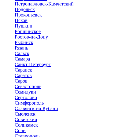
Петропавловск-Камчатский
Подольск
Прокопьевск
Псков
Пушкин
Ропшинское
Ростов-на-Дону
Рыбинск
Рязань
Сальск
Самара
Санкт-Петербург
Саранск
Саратов
Саров
Севастополь
Семилуки
Сертолово
Симферополь
Славянск-на-Кубани
Смоленск
Советский
Соликамск
Сочи
Ставрополь