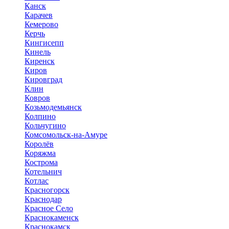
Канск
Карачев
Кемерово
Керчь
Кингисепп
Кинель
Киренск
Киров
Кировград
Клин
Ковров
Козьмодемьянск
Колпино
Кольчугино
Комсомольск-на-Амуре
Королёв
Коряжма
Кострома
Котельнич
Котлас
Красногорск
Краснодар
Красное Село
Краснокаменск
Краснокамск