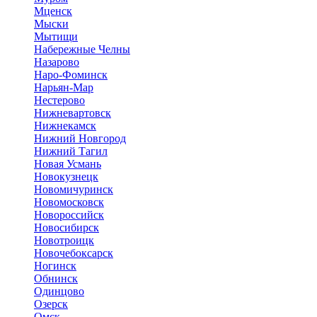
Мценск
Мыски
Мытищи
Набережные Челны
Назарово
Наро-Фоминск
Нарьян-Мар
Нестерово
Нижневартовск
Нижнекамск
Нижний Новгород
Нижний Тагил
Новая Усмань
Новокузнецк
Новомичуринск
Новомосковск
Новороссийск
Новосибирск
Новотроицк
Новочебоксарск
Ногинск
Обнинск
Одинцово
Озерск
Омск