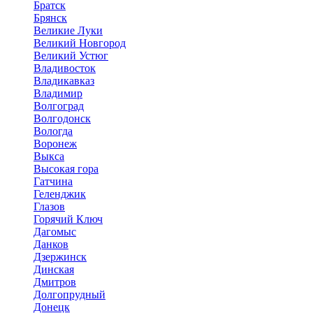
Братск
Брянск
Великие Луки
Великий Новгород
Великий Устюг
Владивосток
Владикавказ
Владимир
Волгоград
Волгодонск
Вологда
Воронеж
Выкса
Высокая гора
Гатчина
Геленджик
Глазов
Горячий Ключ
Дагомыс
Данков
Дзержинск
Динская
Дмитров
Долгопрудный
Донецк