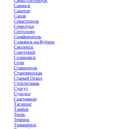
Санкт-Петербург
Саранск
Саратов
Саров
Севастополь
Семилуки
Сертолово
Симферополь
Славянск-на-Кубани
Смоленск
Советский
Соликамск
Сочи
Ставрополь
Староминская
Старый Оскол
Стерлитамак
Сургут
Суходол
Сыктывкар
Таганрог
Тамбов
Тверь
Темрюк
Тимашёвск