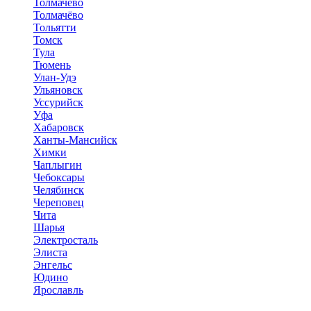
Толмачёво
Толмачёво
Тольятти
Томск
Тула
Тюмень
Улан-Удэ
Ульяновск
Уссурийск
Уфа
Хабаровск
Ханты-Мансийск
Химки
Чаплыгин
Чебоксары
Челябинск
Череповец
Чита
Шарья
Электросталь
Элиста
Энгельс
Юдино
Ярославль