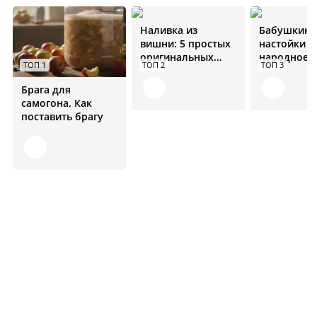
Наливка из
Бабушкин 
вишни: 5 простых
настойки н
оригинальных
народное
ТОП 1
ТОП 2
ТОП 3
рецептов
средство от
болезней
Брага для
самогона. Как
поставить брагу