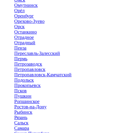
Омутнинск
Орёл
Оренбург
Орехово-Зуево
Орск
Останкино
Отрадное
Отрадный
Пенза
Переславль-Залесский
Пермь
Петрозаводск
Петропавловск
Петропавловск-Камчатский
Подольск
Прокопьевск
Псков
Пушкин
Ропшинское
Ростов-на-Дону
Рыбинск
Рязань
Сальск
Самара