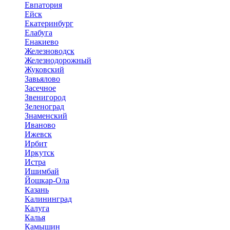
Евпатория
Ейск
Екатеринбург
Елабуга
Енакиево
Железноводск
Железнодорожный
Жуковский
Завьялово
Засечное
Звенигород
Зеленоград
Знаменский
Иваново
Ижевск
Ирбит
Иркутск
Истра
Ишимбай
Йошкар-Ола
Казань
Калининград
Калуга
Калья
Камышин