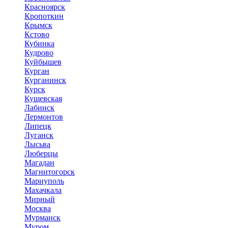
Красноярск
Кропоткин
Крымск
Кстово
Кубинка
Кудрово
Куйбышев
Курган
Курганинск
Курск
Кущевская
Лабинск
Лермонтов
Липецк
Луганск
Лысьва
Люберцы
Магадан
Магнитогорск
Мариуполь
Махачкала
Мирный
Москва
Мурманск
Муром